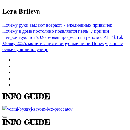
Перейти
Lera Brileva
к
содержимому
Почему руки выдают возраст: 7 ежедневных привычек
Почему в доме постоянно появляется пыль: 7 причин
Нейровизуалист 2026: новая профессия и работа с AI
TikTok
Money 2026: монетизация и вирусные ниши
Почему раньше
бельё сушили на улице
INFO GUIDE
INFO GUIDE