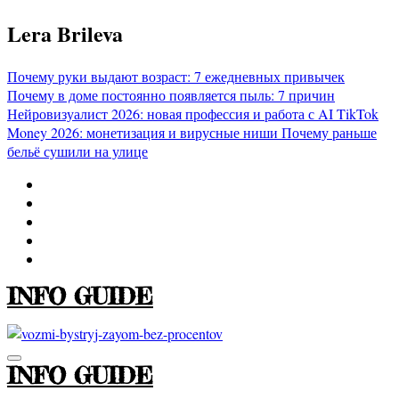
Перейти
Lera Brileva
к
содержимому
Почему руки выдают возраст: 7 ежедневных привычек
Почему в доме постоянно появляется пыль: 7 причин
Нейровизуалист 2026: новая профессия и работа с AI
TikTok
Money 2026: монетизация и вирусные ниши
Почему раньше
бельё сушили на улице
INFO GUIDE
INFO GUIDE