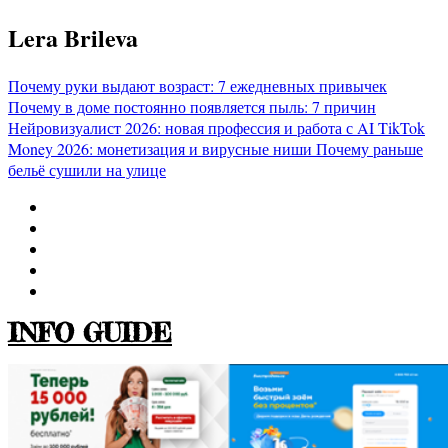
Перейти
Lera Brileva
к
содержимому
Почему руки выдают возраст: 7 ежедневных привычек
Почему в доме постоянно появляется пыль: 7 причин
Нейровизуалист 2026: новая профессия и работа с AI
TikTok
Money 2026: монетизация и вирусные ниши
Почему раньше
бельё сушили на улице
INFO GUIDE