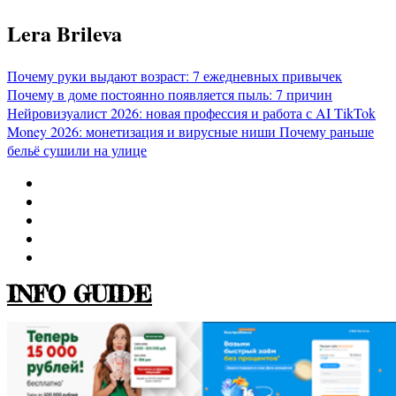
Перейти
Lera Brileva
к
содержимому
Почему руки выдают возраст: 7 ежедневных привычек
Почему в доме постоянно появляется пыль: 7 причин
Нейровизуалист 2026: новая профессия и работа с AI
TikTok
Money 2026: монетизация и вирусные ниши
Почему раньше
бельё сушили на улице
INFO GUIDE