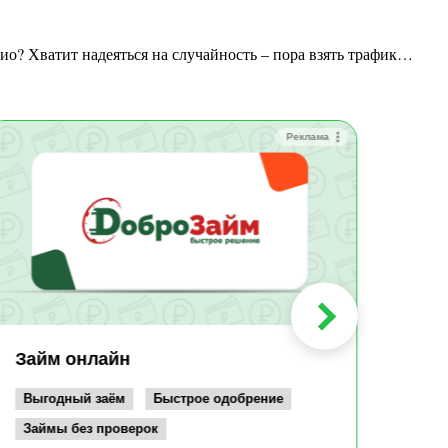
адио? Хватит надеяться на случайность – пора взять трафик…
Реклама
Зай
Быс
Зачи
Мин
Срок:
до 36
Сумма
до 10
Займ онлайн
Возрас
от 19
Выгодный заём
Быстрое одобрение
Займы без проверок