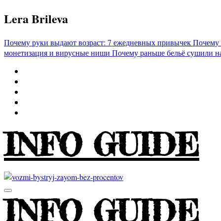
Перейти
Lera Brileva
к
содержимому
Почему руки выдают возраст: 7 ежедневных привычек
Почему 
монетизация и вирусные ниши
Почему раньше бельё сушили н
INFO GUIDE
INFO GUIDE