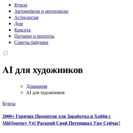
Курсы
Автомобили и мотоциклы
Астрология
Дом
Красота
Питание и рецепты
Советы бабушки
AI для художников
Домашняя
AI для художников
Курсы
2000+ Горячих Промптов для Заработка и Хобби с
MidJourney V6! Раскрой Свой Потенциал Уже Сейчас!