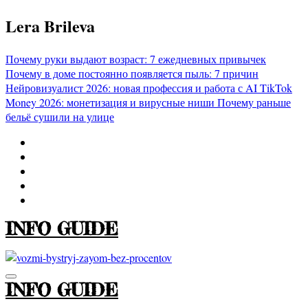
Перейти
Lera Brileva
к
содержимому
Почему руки выдают возраст: 7 ежедневных привычек
Почему в доме постоянно появляется пыль: 7 причин
Нейровизуалист 2026: новая профессия и работа с AI
TikTok
Money 2026: монетизация и вирусные ниши
Почему раньше
бельё сушили на улице
INFO GUIDE
INFO GUIDE