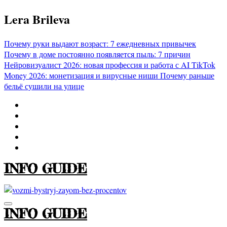
Перейти
Lera Brileva
к
содержимому
Почему руки выдают возраст: 7 ежедневных привычек
Почему в доме постоянно появляется пыль: 7 причин
Нейровизуалист 2026: новая профессия и работа с AI
TikTok
Money 2026: монетизация и вирусные ниши
Почему раньше
бельё сушили на улице
INFO GUIDE
INFO GUIDE