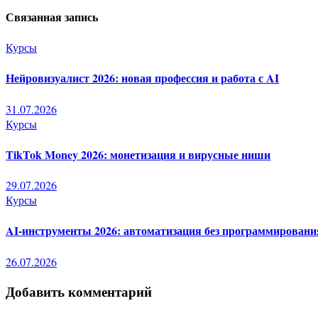
по
Связанная запись
записям
Курсы
Нейровизуалист 2026: новая профессия и работа с AI
31.07.2026
Курсы
TikTok Money 2026: монетизация и вирусные ниши
29.07.2026
Курсы
AI-инструменты 2026: автоматизация без программировани
26.07.2026
Добавить комментарий