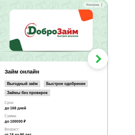
Реклама
Зай
Быс
Зачи
Мин
Срок:
до 36
Сумма
до 10
Займ онлайн
Возрас
от 19
Выгодный заём
Быстрое одобрение
Займы без проверок
Срок:
до 168 дней
Сумма:
до 100000 ₽
Возраст:
от 18
до 90 лет