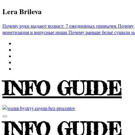
Перейти
Lera Brileva
к
содержимому
Почему руки выдают возраст: 7 ежедневных привычек
Почему 
монетизация и вирусные ниши
Почему раньше бельё сушили н
INFO GUIDE
INFO GUIDE