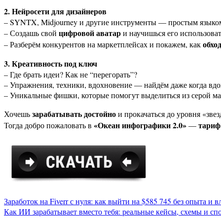
2. Нейросети для дизайнеров
– SYNTX, Midjourney и другие инструменты — простым языком
цифровой аватар
– Создашь свой
и научишься его использоват
обхо
– Разберём конкурентов на маркетплейсах и покажем, как
3. Креативность под ключ
– Где брать идеи? Как не “перегорать”?
– Упражнения, техники, вдохновение — найдём даже когда вдо
– Уникальные фишки, которые помогут выделиться из серой ма
зарабатывать достойно
Хочешь
и прокачаться до уровня «зве
«Океан инфографики 2.0»
тариф
Тогда добро пожаловать в
—
Навигация
Заработок на Fiverr с нуля: как выйти на $585 745 без опыта и 
Как ИИ зарабатывает вместо тебя: реальные кейсы, схемы и спо