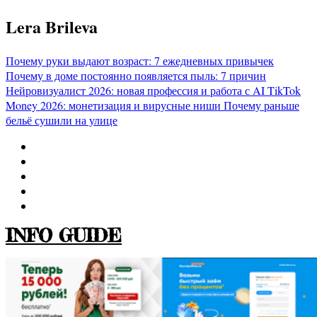
Перейти
Lera Brileva
к
содержимому
Почему руки выдают возраст: 7 ежедневных привычек
Почему в доме постоянно появляется пыль: 7 причин
Нейровизуалист 2026: новая профессия и работа с AI
TikTok
Money 2026: монетизация и вирусные ниши
Почему раньше
бельё сушили на улице
INFO GUIDE