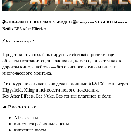
🎬 «HIGGSFIELD ВЗОРВАЛ AI-ВИДЕО 😱 Создавай VFX-ШОТЫ как в
Netflix БЕЗ After Effects!»
⚡ Что это за курс?
Представь: ты создаёшь вирусные cinematic-ролики, где
объекты исчезают, сцены оживают, камера двигается как в
дорогом кино, а всё это — без сложного композитинга и
многочасового монтажа.
Этот курс показывает, как делать мощные AI-VFX шоты через
Higgsfield, Kling и нейросети нового поколения.
Без After Effects. Без Nuke. Без тонны плагинов и боли.
🔥 Вместо этого:
AI-эффекты
кинематографичные сцены
вирусные шоты