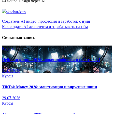
🎞 Sound Design через AI
Навигация
Создатель AI-видео: профессия и заработок с нуля
Как создать AI-ассистента и зарабатывать на нём
по
Связанная запись
записям
Курсы
Нейровизуалист 2026: новая профессия и работа с AI
31.07.2026
Курсы
TikTok Money 2026: монетизация и вирусные ниши
29.07.2026
Курсы