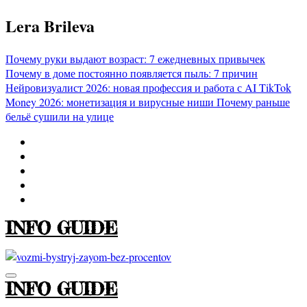
Перейти
Lera Brileva
к
содержимому
Почему руки выдают возраст: 7 ежедневных привычек
Почему в доме постоянно появляется пыль: 7 причин
Нейровизуалист 2026: новая профессия и работа с AI
TikTok
Money 2026: монетизация и вирусные ниши
Почему раньше
бельё сушили на улице
INFO GUIDE
INFO GUIDE