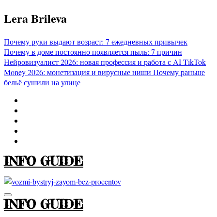
Перейти
Lera Brileva
к
содержимому
Почему руки выдают возраст: 7 ежедневных привычек
Почему в доме постоянно появляется пыль: 7 причин
Нейровизуалист 2026: новая профессия и работа с AI
TikTok
Money 2026: монетизация и вирусные ниши
Почему раньше
бельё сушили на улице
INFO GUIDE
INFO GUIDE