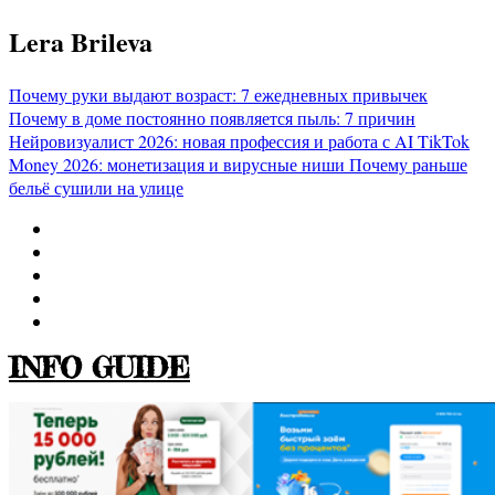
Перейти
Lera Brileva
к
содержимому
Почему руки выдают возраст: 7 ежедневных привычек
Почему в доме постоянно появляется пыль: 7 причин
Нейровизуалист 2026: новая профессия и работа с AI
TikTok
Money 2026: монетизация и вирусные ниши
Почему раньше
бельё сушили на улице
INFO GUIDE