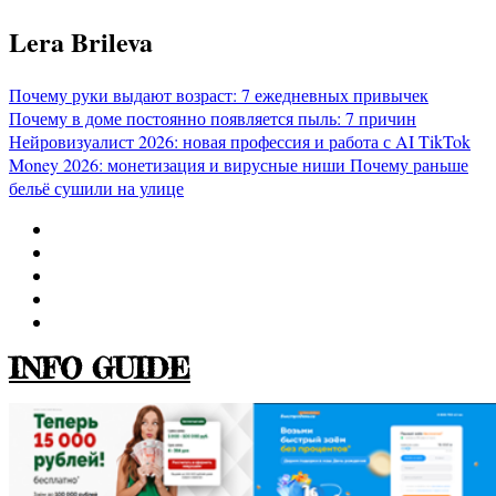
Перейти
Lera Brileva
к
содержимому
Почему руки выдают возраст: 7 ежедневных привычек
Почему в доме постоянно появляется пыль: 7 причин
Нейровизуалист 2026: новая профессия и работа с AI
TikTok
Money 2026: монетизация и вирусные ниши
Почему раньше
бельё сушили на улице
INFO GUIDE