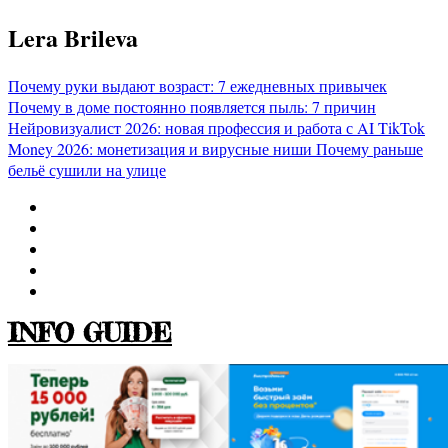
Перейти
Lera Brileva
к
содержимому
Почему руки выдают возраст: 7 ежедневных привычек
Почему в доме постоянно появляется пыль: 7 причин
Нейровизуалист 2026: новая профессия и работа с AI
TikTok
Money 2026: монетизация и вирусные ниши
Почему раньше
бельё сушили на улице
INFO GUIDE