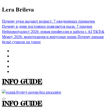
Перейти
Lera Brileva
к
содержимому
Почему руки выдают возраст: 7 ежедневных привычек
Почему в доме постоянно появляется пыль: 7 причин
Нейровизуалист 2026: новая профессия и работа с AI
TikTok
Money 2026: монетизация и вирусные ниши
Почему раньше
бельё сушили на улице
INFO GUIDE
INFO GUIDE