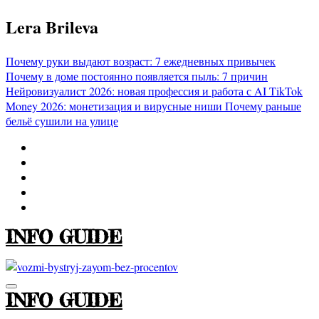
Перейти
Lera Brileva
к
содержимому
Почему руки выдают возраст: 7 ежедневных привычек
Почему в доме постоянно появляется пыль: 7 причин
Нейровизуалист 2026: новая профессия и работа с AI
TikTok
Money 2026: монетизация и вирусные ниши
Почему раньше
бельё сушили на улице
INFO GUIDE
INFO GUIDE