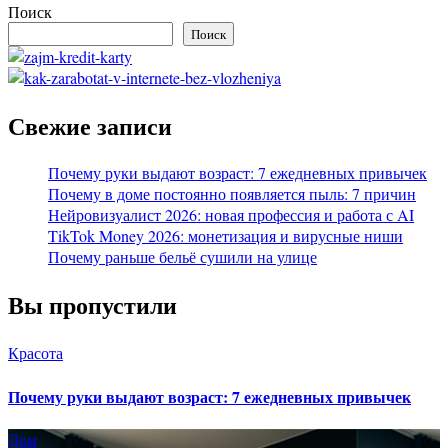
Поиск
Поиск
Свежие записи
Почему руки выдают возраст: 7 ежедневных привычек
Почему в доме постоянно появляется пыль: 7 причин
Нейровизуалист 2026: новая профессия и работа с AI
TikTok Money 2026: монетизация и вирусные ниши
Почему раньше бельё сушили на улице
Вы пропустили
Красота
Почему руки выдают возраст: 7 ежедневных привычек
Дом