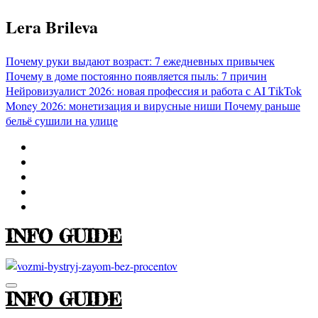
Перейти
Lera Brileva
к
содержимому
Почему руки выдают возраст: 7 ежедневных привычек
Почему в доме постоянно появляется пыль: 7 причин
Нейровизуалист 2026: новая профессия и работа с AI
TikTok
Money 2026: монетизация и вирусные ниши
Почему раньше
бельё сушили на улице
INFO GUIDE
INFO GUIDE