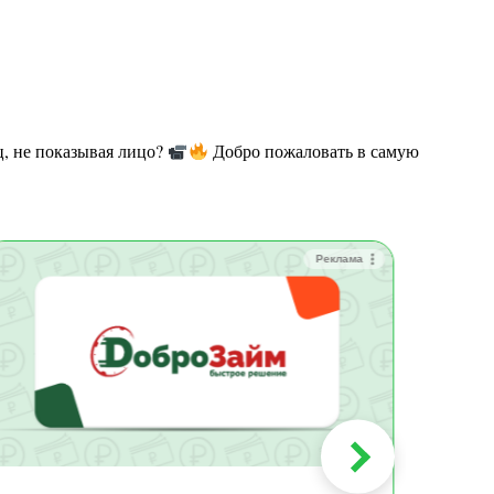
ц, не показывая лицо?
Добро пожаловать в самую
Реклама
Зай
Быс
Зачи
Мин
Срок:
до 36
Сумма