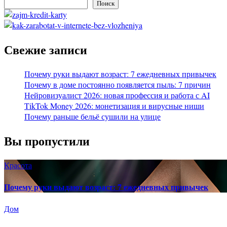
Поиск
Свежие записи
Почему руки выдают возраст: 7 ежедневных привычек
Почему в доме постоянно появляется пыль: 7 причин
Нейровизуалист 2026: новая профессия и работа с AI
TikTok Money 2026: монетизация и вирусные ниши
Почему раньше бельё сушили на улице
Вы пропустили
Красота
Почему руки выдают возраст: 7 ежедневных привычек
Дом