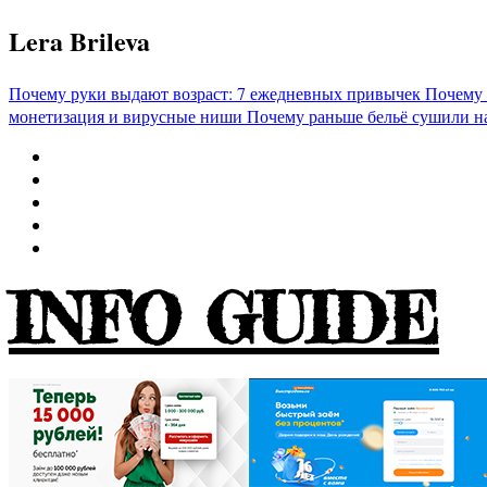
Перейти
Lera Brileva
к
содержимому
Почему руки выдают возраст: 7 ежедневных привычек
Почему 
монетизация и вирусные ниши
Почему раньше бельё сушили н
INFO GUIDE