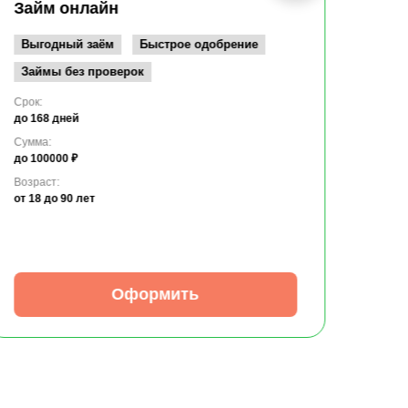
до 10
Займ онлайн
Возрас
от 19
Выгодный заём
Быстрое одобрение
Займы без проверок
Срок:
до 168 дней
Сумма:
до 100000 ₽
Возраст:
от 18
до 90 лет
Оформить