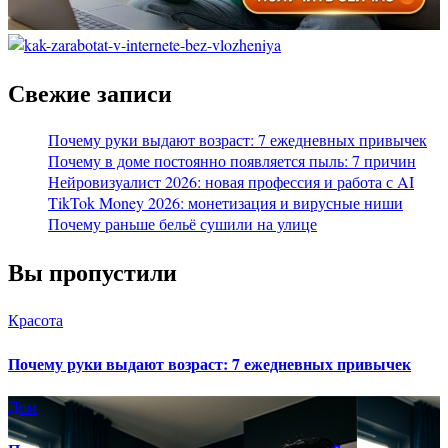
Свежие записи
Почему руки выдают возраст: 7 ежедневных привычек
Почему в доме постоянно появляется пыль: 7 причин
Нейровизуалист 2026: новая профессия и работа с AI
TikTok Money 2026: монетизация и вирусные ниши
Почему раньше бельё сушили на улице
Вы пропустили
Красота
Почему руки выдают возраст: 7 ежедневных привычек
Дом