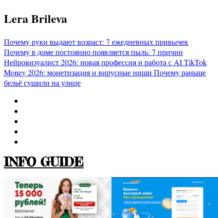
Перейти
Lera Brileva
к
содержимому
Почему руки выдают возраст: 7 ежедневных привычек
Почему в доме постоянно появляется пыль: 7 причин
Нейровизуалист 2026: новая профессия и работа с AI
TikTok
Money 2026: монетизация и вирусные ниши
Почему раньше
бельё сушили на улице
INFO GUIDE