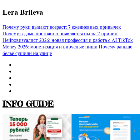
Перейти
Lera Brileva
к
содержимому
Почему руки выдают возраст: 7 ежедневных привычек
Почему в доме постоянно появляется пыль: 7 причин
Нейровизуалист 2026: новая профессия и работа с AI
TikTok
Money 2026: монетизация и вирусные ниши
Почему раньше
бельё сушили на улице
INFO GUIDE