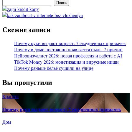
Поиск
Свежие записи
Почему руки выдают возраст: 7 ежедневных привычек
Почему в доме постоянно появляется пыль: 7 причин
Нейровизуалист 2026: новая профессия и работа с AI
TikTok Money 2026: монетизация и вирусные ниши
Почему раньше бельё сушили на улице
Вы пропустили
Красота
Почему руки выдают возраст: 7 ежедневных привычек
Дом