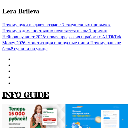
Перейти
Lera Brileva
к
содержимому
Почему руки выдают возраст: 7 ежедневных привычек
Почему в доме постоянно появляется пыль: 7 причин
Нейровизуалист 2026: новая профессия и работа с AI
TikTok
Money 2026: монетизация и вирусные ниши
Почему раньше
бельё сушили на улице
INFO GUIDE