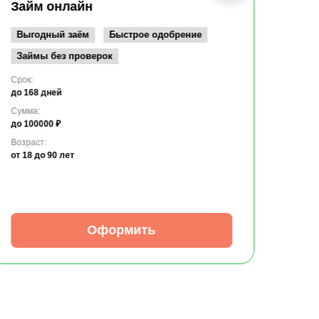
до 10
Займ онлайн
Возрас
от 19
Выгодный заём
Быстрое одобрение
Займы без проверок
Срок:
до 168 дней
Сумма:
до 100000 ₽
Возраст:
от 18
до 90 лет
Оформить