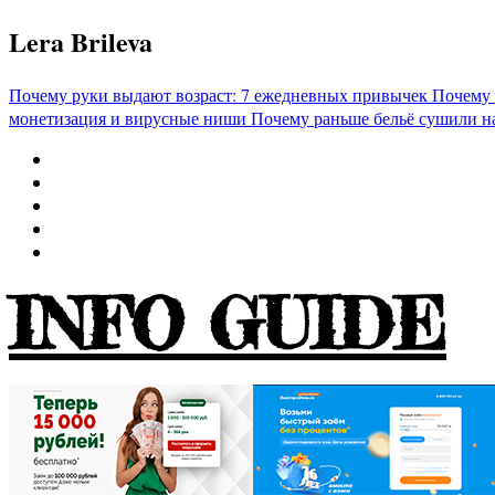
Перейти
Lera Brileva
к
содержимому
Почему руки выдают возраст: 7 ежедневных привычек
Почему 
монетизация и вирусные ниши
Почему раньше бельё сушили н
INFO GUIDE