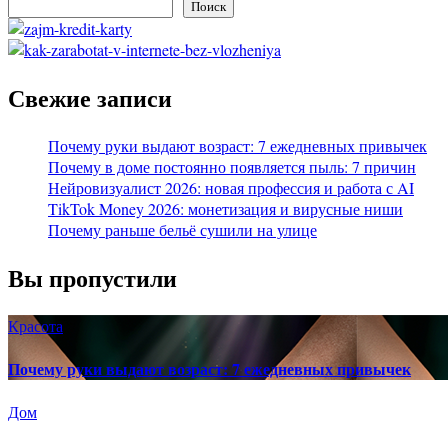
Поиск
Свежие записи
Почему руки выдают возраст: 7 ежедневных привычек
Почему в доме постоянно появляется пыль: 7 причин
Нейровизуалист 2026: новая профессия и работа с AI
TikTok Money 2026: монетизация и вирусные ниши
Почему раньше бельё сушили на улице
Вы пропустили
Красота
Почему руки выдают возраст: 7 ежедневных привычек
Дом