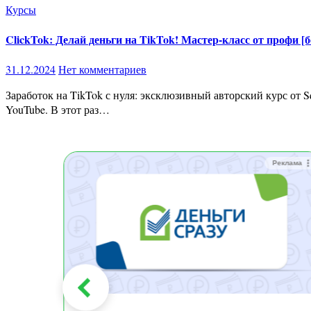
Курсы
ClickTok: Делай деньги на TikTok! Мастер-класс от профи [б
31.12.2024
Нет комментариев
Заработок на TikTok с нуля: эксклюзивный авторский курс от Squadron Приветствую всех, кто хочет монетизировать TikTok! На связи Squadron — автор популярных курсов по Instagram и
YouTube. В этот раз…
Реклама
Реклама