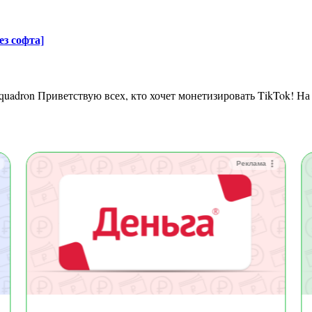
ез софта]
Реклама