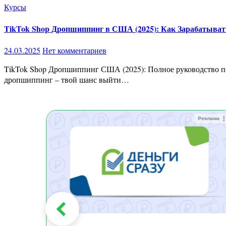
Курсы
TikTok Shop Дропшиппинг в США (2025): Как Зарабатывать
24.03.2025
Нет комментариев
TikTok Shop Дропшиппинг США (2025): Полное руководство по заработку без вложений Хочешь зарабатывать тысячи долларов в месяц, не имея собственного товара и склада? TikTok Shop
дропшиппинг – твой шанс выйти…
Реклама
Реклама