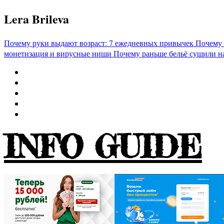
Перейти
Lera Brileva
к
содержимому
Почему руки выдают возраст: 7 ежедневных привычек
Почему 
монетизация и вирусные ниши
Почему раньше бельё сушили н
INFO GUIDE