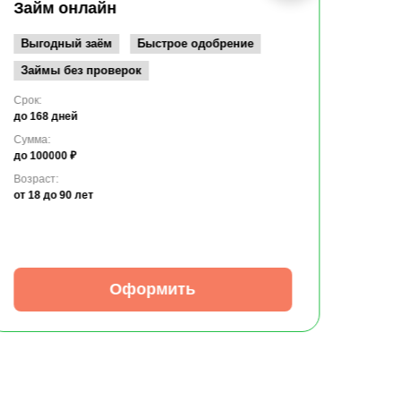
до 10
Займ онлайн
Возрас
от 19
Выгодный заём
Быстрое одобрение
Займы без проверок
Срок:
до 168 дней
Сумма:
до 100000 ₽
Возраст:
от 18
до 90 лет
Оформить