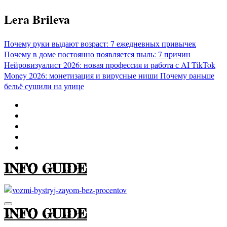
Перейти
Lera Brileva
к
содержимому
Почему руки выдают возраст: 7 ежедневных привычек
Почему в доме постоянно появляется пыль: 7 причин
Нейровизуалист 2026: новая профессия и работа с AI
TikTok
Money 2026: монетизация и вирусные ниши
Почему раньше
бельё сушили на улице
INFO GUIDE
INFO GUIDE