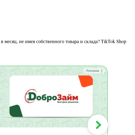
Реклама
Зай
Быс
Зачи
Мин
Срок:
до 36
Сумма