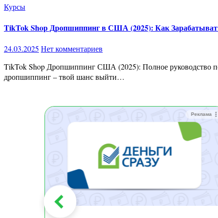
Курсы
TikTok Shop Дропшиппинг в США (2025): Как Зарабатывать
24.03.2025
Нет комментариев
TikTok Shop Дропшиппинг США (2025): Полное руководство по заработку без вложений Хочешь зарабатывать тысячи долларов в месяц, не имея собственного товара и склада? TikTok Shop
дропшиппинг – твой шанс выйти…
Реклама
Реклама