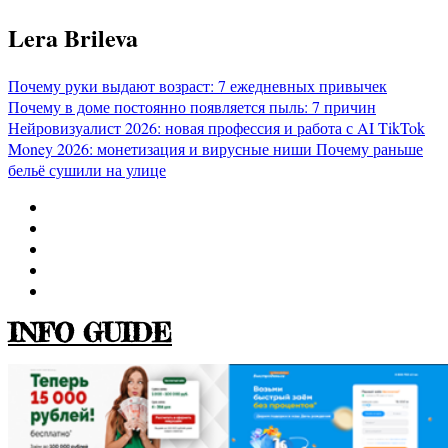
Перейти
Lera Brileva
к
содержимому
Почему руки выдают возраст: 7 ежедневных привычек
Почему в доме постоянно появляется пыль: 7 причин
Нейровизуалист 2026: новая профессия и работа с AI
TikTok
Money 2026: монетизация и вирусные ниши
Почему раньше
бельё сушили на улице
INFO GUIDE