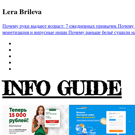
Перейти
Lera Brileva
к
содержимому
Почему руки выдают возраст: 7 ежедневных привычек
Почему 
монетизация и вирусные ниши
Почему раньше бельё сушили н
INFO GUIDE