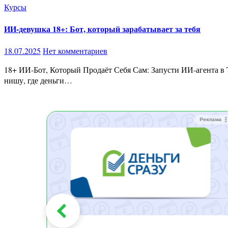
Курсы
ИИ-девушка 18+: Бот, который зарабатывает за тебя
18.07.2025
Нет комментариев
18+ ИИ-Бот, Который Продаёт Себя Сам: Запусти ИИ-агента в Telegram и Зарабатывай Пока Все Спят (2025) ИИ, открой чулан — мы запускаем взрослую революцию! Добро пожаловать в
нишу, где деньги…
Реклама
Реклама