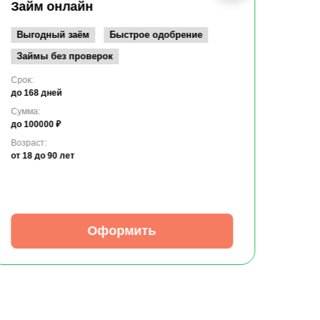
до 10
Займ онлайн
Возрас
от 19
Выгодный заём
Быстрое одобрение
Займы без проверок
Срок:
до 168 дней
Сумма:
до 100000 ₽
Возраст:
от 18
до 90 лет
Оформить