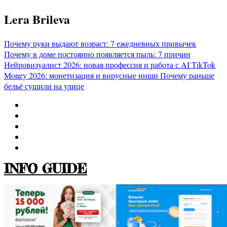
Перейти
Lera Brileva
к
содержимому
Почему руки выдают возраст: 7 ежедневных привычек
Почему в доме постоянно появляется пыль: 7 причин
Нейровизуалист 2026: новая профессия и работа с AI
TikTok
Money 2026: монетизация и вирусные ниши
Почему раньше
бельё сушили на улице
INFO GUIDE