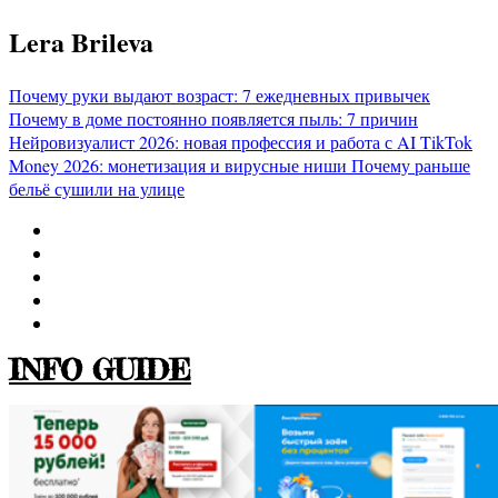
Перейти
Lera Brileva
к
содержимому
Почему руки выдают возраст: 7 ежедневных привычек
Почему в доме постоянно появляется пыль: 7 причин
Нейровизуалист 2026: новая профессия и работа с AI
TikTok
Money 2026: монетизация и вирусные ниши
Почему раньше
бельё сушили на улице
INFO GUIDE