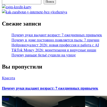
Поиск
Свежие записи
Почему руки выдают возраст: 7 ежедневных привычек
Почему в доме постоянно появляется пыль: 7 причин
Нейровизуалист 2026: новая профессия и работа с AI
TikTok Money 2026: монетизация и вирусные ниши
Почему раньше бельё сушили на улице
Вы пропустили
Красота
Почему руки выдают возраст: 7 ежедневных привычек
Дом