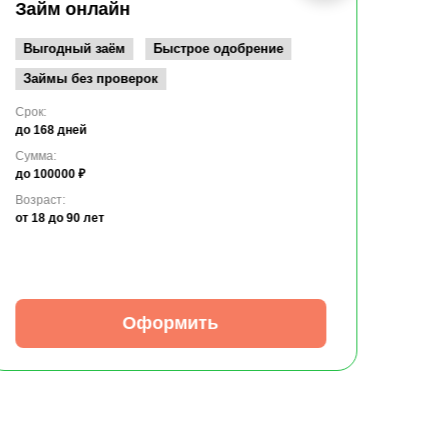
до 10
Займ онлайн
Возрас
от 19
Выгодный заём
Быстрое одобрение
Займы без проверок
Срок:
до 168 дней
Сумма:
до 100000 ₽
Возраст:
от 18
до 90 лет
Оформить