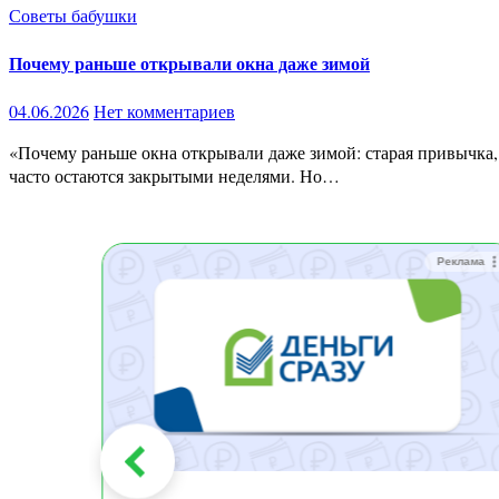
Советы бабушки
Почему раньше открывали окна даже зимой
04.06.2026
Нет комментариев
«Почему раньше окна открывали даже зимой: старая привычка, которую зря забыли» Современный человек боится сквозняков почти так же, как счетов за отопление. Поэтому зимой окна
часто остаются закрытыми неделями. Но…
Реклама
Реклама