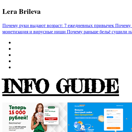
Перейти
Lera Brileva
к
содержимому
Почему руки выдают возраст: 7 ежедневных привычек
Почему 
монетизация и вирусные ниши
Почему раньше бельё сушили н
INFO GUIDE