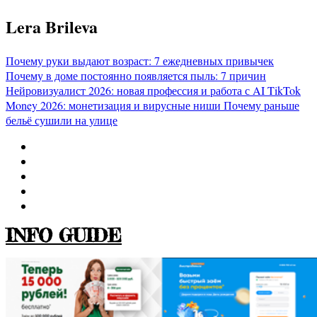
Перейти
Lera Brileva
к
содержимому
Почему руки выдают возраст: 7 ежедневных привычек
Почему в доме постоянно появляется пыль: 7 причин
Нейровизуалист 2026: новая профессия и работа с AI
TikTok
Money 2026: монетизация и вирусные ниши
Почему раньше
бельё сушили на улице
INFO GUIDE