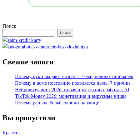
Поиск
Поиск
Свежие записи
Почему руки выдают возраст: 7 ежедневных привычек
Почему в доме постоянно появляется пыль: 7 причин
Нейровизуалист 2026: новая профессия и работа с AI
TikTok Money 2026: монетизация и вирусные ниши
Почему раньше бельё сушили на улице
Вы пропустили
Красота