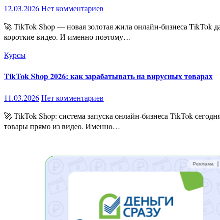
12.03.2026
Нет комментариев
🚀 TikTok Shop — новая золотая жила онлайн-бизнеса TikTok давно перестал быть просто социальной сетью. Сегодня это огромная торговая площадка, где товары продаются прямо через
короткие видео. И именно поэтому…
Курсы
TikTok Shop 2026: как зарабатывать на вирусных товарах
11.03.2026
Нет комментариев
🚀 TikTok Shop: система запуска онлайн-бизнеса TikTok сегодня — это уже не просто социальная сеть. Это огромная торговая площадка, где миллионы пользователей каждый день покупают
товары прямо из видео. Именно…
Реклама
Реклама