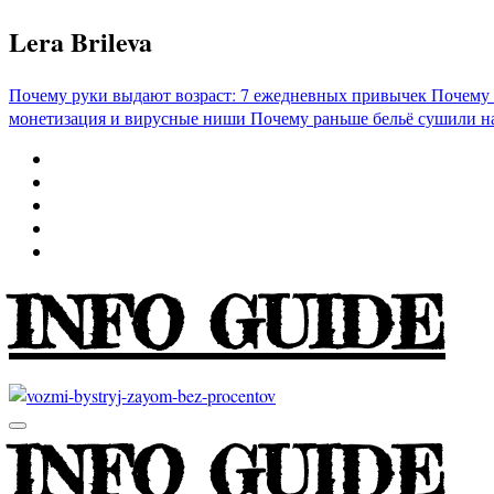
Перейти
Lera Brileva
к
содержимому
Почему руки выдают возраст: 7 ежедневных привычек
Почему 
монетизация и вирусные ниши
Почему раньше бельё сушили н
INFO GUIDE
INFO GUIDE