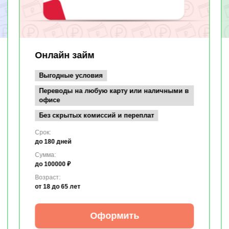
Онлайн займ
Выгодные условия
Переводы на любую карту или наличными в
офисе
Без скрытых комиссий и переплат
Срок:
до 180 дней
Сумма:
до 100000 ₽
Возраст:
от 18
до 65 лет
Оформить