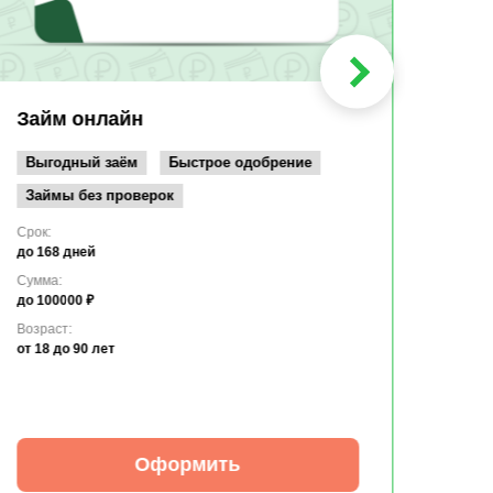
Мин
Срок:
до 36
Сумма
до 10
Займ онлайн
Возрас
от 19
Выгодный заём
Быстрое одобрение
Займы без проверок
Срок:
до 168 дней
Сумма:
до 100000 ₽
Возраст:
от 18
до 90 лет
Оформить