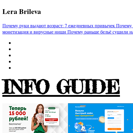
Перейти
Lera Brileva
к
содержимому
Почему руки выдают возраст: 7 ежедневных привычек
Почему 
монетизация и вирусные ниши
Почему раньше бельё сушили н
INFO GUIDE