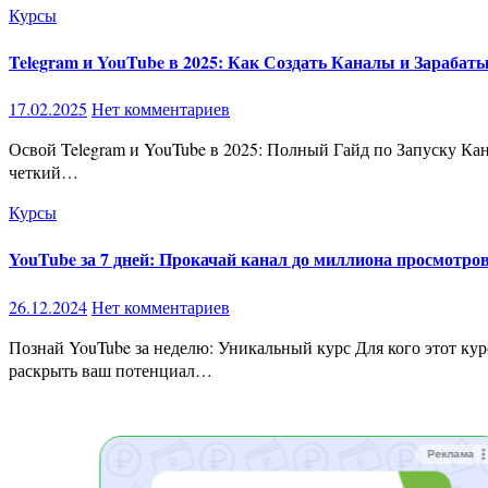
Курсы
Telegram и YouTube в 2025: Как Создать Каналы и Зарабат
17.02.2025
Нет комментариев
Освой Telegram и YouTube в 2025: Полный Гайд по Запуску Каналов и Заработку Что вас ждет в этом курсе?🔹 36 практических видео (общая продолжительность 257 минут) — вы получите
четкий…
Курсы
YouTube за 7 дней: Прокачай канал до миллиона просмотров
26.12.2024
Нет комментариев
Познай YouTube за неделю: Уникальный курс Для кого этот курс? Каналы с лицом Мечтаете стать звездой YouTube, прокачать личный бренд и построить карьеру блогера? Мы научим, как
раскрыть ваш потенциал…
Реклама
Реклама