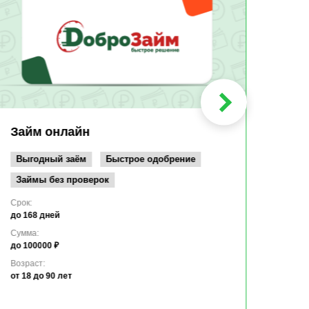
Быс
Зачи
Мин
Срок:
до 36
Сумма
до 10
Займ онлайн
Возрас
от 19
Выгодный заём
Быстрое одобрение
Займы без проверок
Срок:
до 168 дней
Сумма:
до 100000 ₽
Возраст:
от 18
до 90 лет