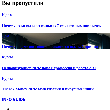
Вы пропустили
Красота
Почему руки выдают возраст: 7 ежедневных привычек
Дом
Почему в доме постоянно появляется пыль: 7 причин
Курсы
Нейровизуалист 2026: новая профессия и работа с AI
Курсы
TikTok Money 2026: монетизация и вирусные ниши
INFO GUIDE