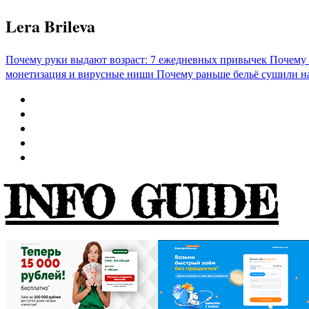
Перейти
Lera Brileva
к
содержимому
Почему руки выдают возраст: 7 ежедневных привычек
Почему 
монетизация и вирусные ниши
Почему раньше бельё сушили н
INFO GUIDE