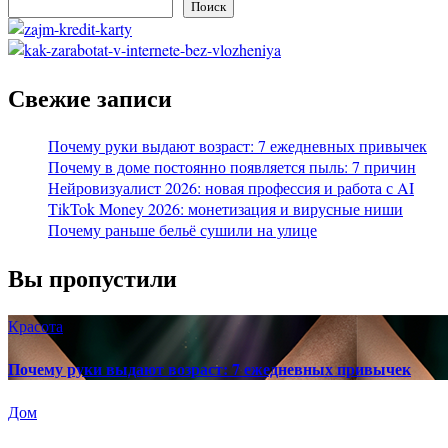
Поиск
Свежие записи
Почему руки выдают возраст: 7 ежедневных привычек
Почему в доме постоянно появляется пыль: 7 причин
Нейровизуалист 2026: новая профессия и работа с AI
TikTok Money 2026: монетизация и вирусные ниши
Почему раньше бельё сушили на улице
Вы пропустили
Красота
Почему руки выдают возраст: 7 ежедневных привычек
Дом