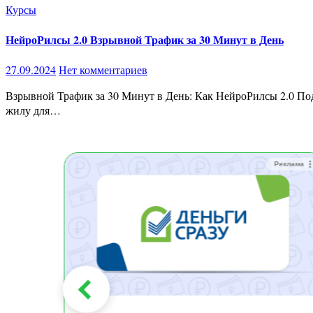
Курсы
НейроРилсы 2.0 Взрывной Трафик за 30 Минут в День
27.09.2024
Нет комментариев
Взрывной Трафик за 30 Минут в День: Как НейроРилсы 2.0 Поднимут Твой Бизнес на Новый Уровень в 2024! В мире цифрового маркетинга 2024 года, нейросети превращаются в золотую
жилу для…
Реклама
Реклама