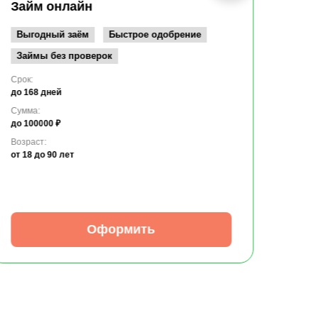
до 10
Займ онлайн
Возрас
от 19
Выгодный заём
Быстрое одобрение
Займы без проверок
Срок:
до 168 дней
Сумма:
до 100000 ₽
Возраст:
от 18
до 90 лет
Оформить