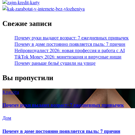
Свежие записи
Почему руки выдают возраст: 7 ежедневных привычек
Почему в доме постоянно появляется пыль: 7 причин
Нейровизуалист 2026: новая профессия и работа с AI
TikTok Money 2026: монетизация и вирусные ниши
Почему раньше бельё сушили на улице
Вы пропустили
Красота
Почему руки выдают возраст: 7 ежедневных привычек
Дом
Почему в доме постоянно появляется пыль: 7 причин