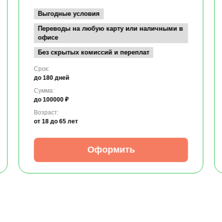
Выгодные условия
Переводы на любую карту или наличными в
офисе
Без скрытых комиссий и переплат
Срок:
до 180 дней
Сумма:
до 100000 ₽
Возраст:
от 18
до 65 лет
Оформить