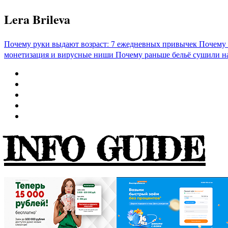
Перейти
Lera Brileva
к
содержимому
Почему руки выдают возраст: 7 ежедневных привычек
Почему 
монетизация и вирусные ниши
Почему раньше бельё сушили н
INFO GUIDE