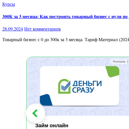
Курсы
300К за 3 месяца: Как построить товарный бизнес с нуля п
28.09.2024
Нет комментариев
Товарный бизнес с 0 до 300к за 3 месяца. Тариф Материал (202
Реклама
Реклама
Займ онлайн