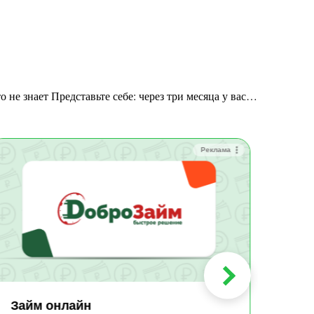
о не знает Представьте себе: через три месяца у вас…
Реклама
Зай
Быс
Зачи
Мин
Срок:
до 36
Сумма
до 10
Займ онлайн