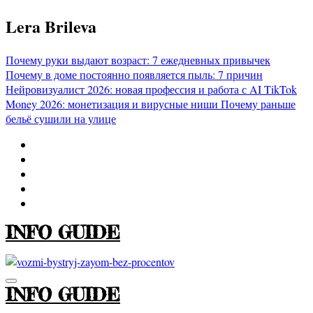
Перейти
Lera Brileva
к
содержимому
Почему руки выдают возраст: 7 ежедневных привычек
Почему в доме постоянно появляется пыль: 7 причин
Нейровизуалист 2026: новая профессия и работа с AI
TikTok
Money 2026: монетизация и вирусные ниши
Почему раньше
бельё сушили на улице
INFO GUIDE
INFO GUIDE