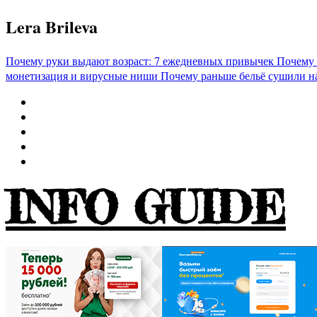
Перейти
Lera Brileva
к
содержимому
Почему руки выдают возраст: 7 ежедневных привычек
Почему 
монетизация и вирусные ниши
Почему раньше бельё сушили н
INFO GUIDE