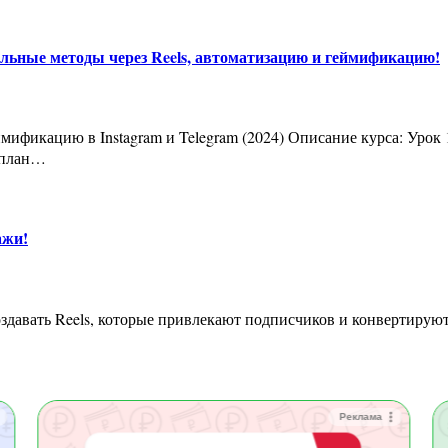
еальные методы через Reels, автоматизацию и геймификацию!
 план…
ажи!
Реклама