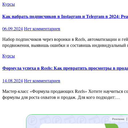
Курсы
Как набрать подписчиков в Instagram и Telegram в 2024: Р
06.09.2024
Нет комментариев
Набор подписчиков через воронки в Reels, автоматизации и геймификацию в Instagram и Telegram (2024) Описание курса: Урок 1: Стратегия продвижения: Проведешь анализ текущего
продвижения, выявишь ошибки и составишь индивидуальный
Курсы
Формула успеха в Reels: Как превратить просмотры в прод
14.08.2024
Нет комментариев
Мастер-класс «Формула продающих Reels» Хотите научиться создавать Reels, которые привлекают подписчиков и конвертируют их в клиентов? Наш мастер-класс раскроет секрет уникальной
формулы для роста охватов и продаж. Для кого подходит:…
Реклама
Реклама