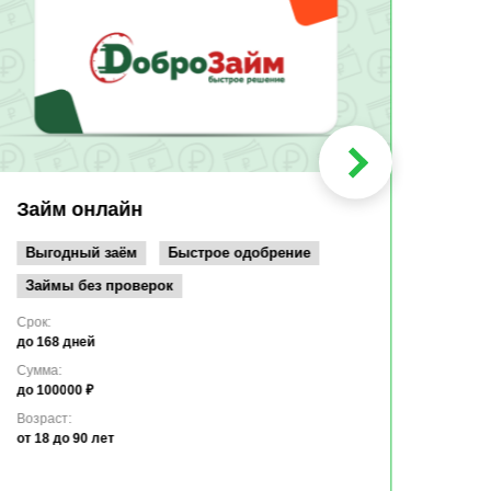
Быс
Зачи
Мин
Срок:
до 36
Сумма
до 10
Займ онлайн
Возрас
от 19
Выгодный заём
Быстрое одобрение
Займы без проверок
Срок:
до 168 дней
Сумма:
до 100000 ₽
Возраст:
от 18
до 90 лет