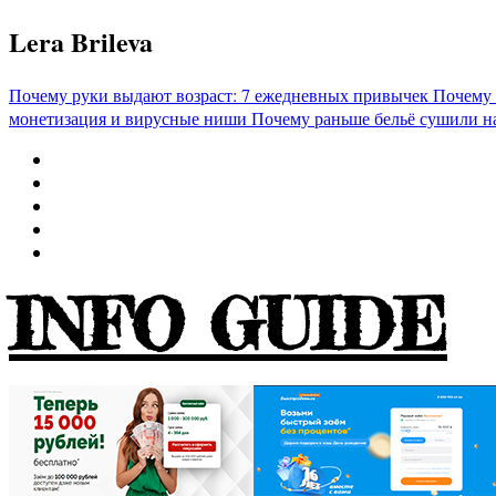
Перейти
Lera Brileva
к
содержимому
Почему руки выдают возраст: 7 ежедневных привычек
Почему 
монетизация и вирусные ниши
Почему раньше бельё сушили н
INFO GUIDE