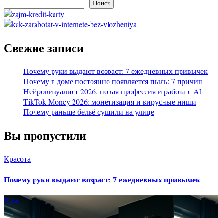
Поиск
Свежие записи
Почему руки выдают возраст: 7 ежедневных привычек
Почему в доме постоянно появляется пыль: 7 причин
Нейровизуалист 2026: новая профессия и работа с AI
TikTok Money 2026: монетизация и вирусные ниши
Почему раньше бельё сушили на улице
Вы пропустили
Красота
Почему руки выдают возраст: 7 ежедневных привычек
Дом