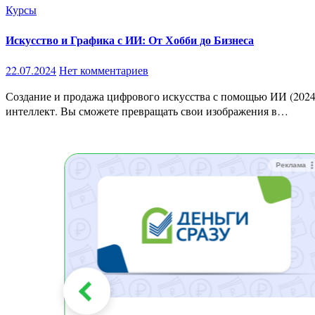
Курсы
Искусство и Графика с ИИ: От Хобби до Бизнеса
22.07.2024
Нет комментариев
Создание и продажа цифрового искусства с помощью ИИ (2024) Описание курса На этом курсе вы научитесь создавать потрясающую графику и искусство, используя искусственный
интеллект. Вы сможете превращать свои изображения в…
Реклама
Реклама