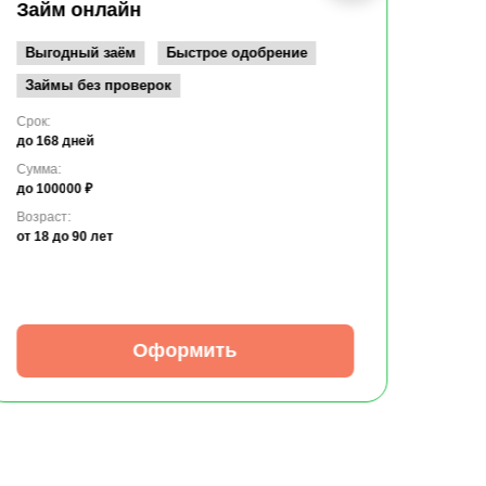
до 10
Займ онлайн
Возрас
от 19
Выгодный заём
Быстрое одобрение
Займы без проверок
Срок:
до 168 дней
Сумма:
до 100000 ₽
Возраст:
от 18
до 90 лет
Оформить