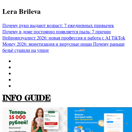
Перейти
Lera Brileva
к
содержимому
Почему руки выдают возраст: 7 ежедневных привычек
Почему в доме постоянно появляется пыль: 7 причин
Нейровизуалист 2026: новая профессия и работа с AI
TikTok
Money 2026: монетизация и вирусные ниши
Почему раньше
бельё сушили на улице
INFO GUIDE