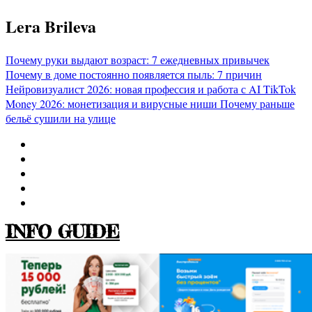
Перейти
Lera Brileva
к
содержимому
Почему руки выдают возраст: 7 ежедневных привычек
Почему в доме постоянно появляется пыль: 7 причин
Нейровизуалист 2026: новая профессия и работа с AI
TikTok
Money 2026: монетизация и вирусные ниши
Почему раньше
бельё сушили на улице
INFO GUIDE