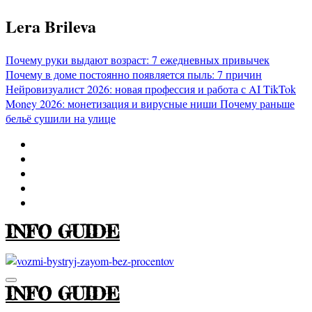
Перейти
Lera Brileva
к
содержимому
Почему руки выдают возраст: 7 ежедневных привычек
Почему в доме постоянно появляется пыль: 7 причин
Нейровизуалист 2026: новая профессия и работа с AI
TikTok
Money 2026: монетизация и вирусные ниши
Почему раньше
бельё сушили на улице
INFO GUIDE
INFO GUIDE