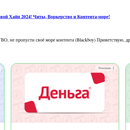
 Хайп 2024! Читы, Воркерство и Контента-море!
Реклама