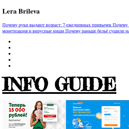
Перейти
Lera Brileva
к
содержимому
Почему руки выдают возраст: 7 ежедневных привычек
Почему 
монетизация и вирусные ниши
Почему раньше бельё сушили н
INFO GUIDE