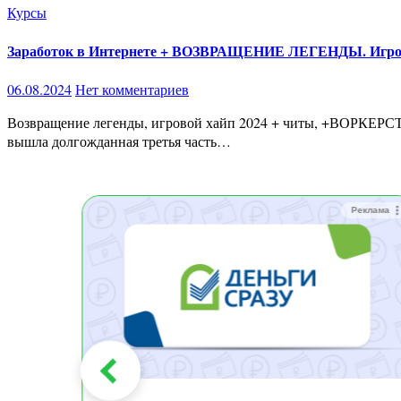
Курсы
Заработок в Интернете + ВОЗВРАЩЕНИЕ ЛЕГЕНДЫ. Игровой
06.08.2024
Нет комментариев
Возвращение легенды, игровой хайп 2024 + читы, +ВОРКЕРСТВО, не пропусти своё море контента (Blackboy) Приветствую, друзья! Это снова я, Blackboy. Сегодня у нас большая новость —
вышла долгожданная третья часть…
Реклама
Реклама