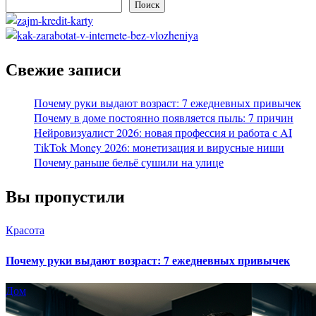
Поиск
Свежие записи
Почему руки выдают возраст: 7 ежедневных привычек
Почему в доме постоянно появляется пыль: 7 причин
Нейровизуалист 2026: новая профессия и работа с AI
TikTok Money 2026: монетизация и вирусные ниши
Почему раньше бельё сушили на улице
Вы пропустили
Красота
Почему руки выдают возраст: 7 ежедневных привычек
Дом