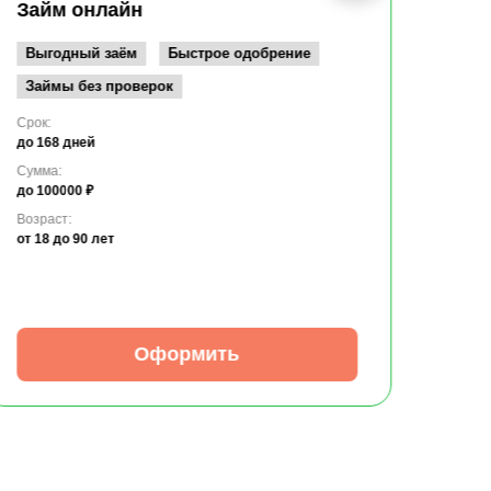
до 10
Займ онлайн
Возрас
от 19
Выгодный заём
Быстрое одобрение
Займы без проверок
Срок:
до 168 дней
Сумма:
до 100000 ₽
Возраст:
от 18
до 90 лет
Оформить