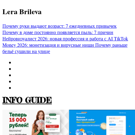
Перейти
Lera Brileva
к
содержимому
Почему руки выдают возраст: 7 ежедневных привычек
Почему в доме постоянно появляется пыль: 7 причин
Нейровизуалист 2026: новая профессия и работа с AI
TikTok
Money 2026: монетизация и вирусные ниши
Почему раньше
бельё сушили на улице
INFO GUIDE