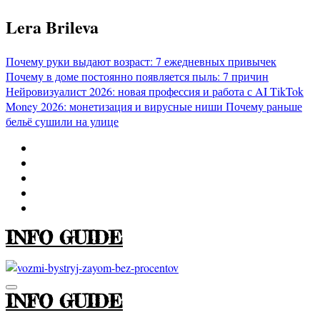
Перейти
Lera Brileva
к
содержимому
Почему руки выдают возраст: 7 ежедневных привычек
Почему в доме постоянно появляется пыль: 7 причин
Нейровизуалист 2026: новая профессия и работа с AI
TikTok
Money 2026: монетизация и вирусные ниши
Почему раньше
бельё сушили на улице
INFO GUIDE
INFO GUIDE