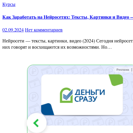
Курсы
Как Заработать на Нейросетях: Тексты, Картинки и Видео 
02.09.2024
Нет комментариев
Нейросети — тексты, картинки, видео (2024) Сегодня нейросети стали неотъемлемой частью нашей жизни. Они создают удивительные изображения, пишут тексты, генерируют видео — о
них говорят и восхищаются их возможностями. Но…
Реклама
Реклама