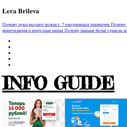
Перейти
Lera Brileva
к
содержимому
Почему руки выдают возраст: 7 ежедневных привычек
Почему 
монетизация и вирусные ниши
Почему раньше бельё сушили н
INFO GUIDE