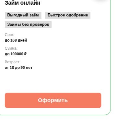
до 10
Займ онлайн
Возрас
от 19
Выгодный заём
Быстрое одобрение
Займы без проверок
Срок:
до 168 дней
Сумма:
до 100000 ₽
Возраст:
от 18
до 90 лет
Оформить