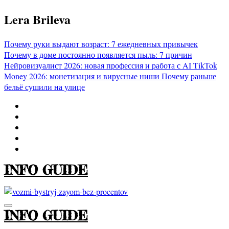
Перейти
Lera Brileva
к
содержимому
Почему руки выдают возраст: 7 ежедневных привычек
Почему в доме постоянно появляется пыль: 7 причин
Нейровизуалист 2026: новая профессия и работа с AI
TikTok
Money 2026: монетизация и вирусные ниши
Почему раньше
бельё сушили на улице
INFO GUIDE
INFO GUIDE