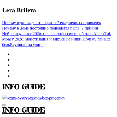
Перейти
Lera Brileva
к
содержимому
Почему руки выдают возраст: 7 ежедневных привычек
Почему в доме постоянно появляется пыль: 7 причин
Нейровизуалист 2026: новая профессия и работа с AI
TikTok
Money 2026: монетизация и вирусные ниши
Почему раньше
бельё сушили на улице
INFO GUIDE
INFO GUIDE