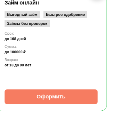
до 10
Займ онлайн
Возрас
от 19
Выгодный заём
Быстрое одобрение
Займы без проверок
Срок:
до 168 дней
Сумма:
до 100000 ₽
Возраст:
от 18
до 90 лет
Оформить