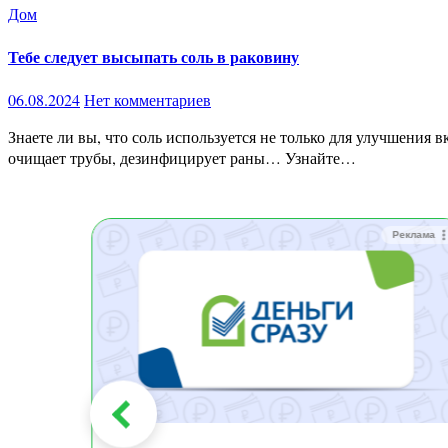
Дом
Тебе следует высыпать соль в раковину
06.08.2024
Нет комментариев
Знаете ли вы, что соль используется не только для улучшения вкуса блюд? Солонка этого волшебного порошка имеет несколько преимуществ: очищает кухонную утварь от остатков пищи,
очищает трубы, дезинфицирует раны… Узнайте…
Реклама
Реклама