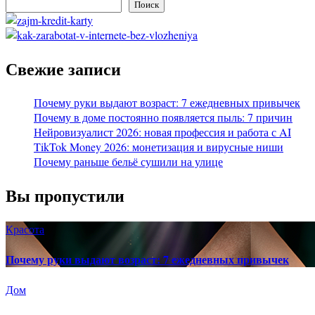
Поиск
Свежие записи
Почему руки выдают возраст: 7 ежедневных привычек
Почему в доме постоянно появляется пыль: 7 причин
Нейровизуалист 2026: новая профессия и работа с AI
TikTok Money 2026: монетизация и вирусные ниши
Почему раньше бельё сушили на улице
Вы пропустили
Красота
Почему руки выдают возраст: 7 ежедневных привычек
Дом