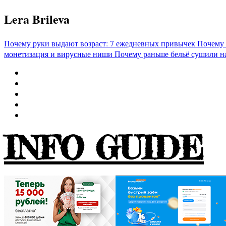
Перейти
Lera Brileva
к
содержимому
Почему руки выдают возраст: 7 ежедневных привычек
Почему 
монетизация и вирусные ниши
Почему раньше бельё сушили н
INFO GUIDE